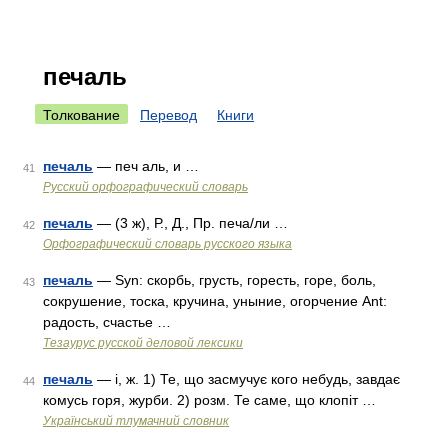
печаль
Толкование
Перевод
Книги
печаль
— печ аль, и …
41
Русский орфографический словарь
печаль
— (3 ж), Р., Д., Пр. печа/ли …
42
Орфографический словарь русского языка
печаль
— Syn: скорбь, грусть, горесть, горе, боль,
43
сокрушение, тоска, кручина, уныние, огорчение Ant:
радость, счастье …
Тезаурус русской деловой лексики
печаль
— і, ж. 1) Те, що засмучує кого небудь, завдає
44
комусь горя, журби. 2) розм. Те саме, що клопіт …
Український тлумачний словник