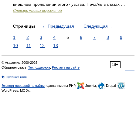
внешнем проявлении этого чувства. Печа/ль в глазах …
Словарь многих выражений
Страницы
←
Предыдущая
Следующая
→
1
2
3
4
5
6
7
8
9
10
11
12
13
© Академик, 2000-2026
18+
Обратная связь:
Техподдержка
,
Реклама на сайте
👣 Путешествия
Экспорт словарей на сайты
, сделанные на PHP,
Joomla,
Drupal,
WordPress, MODx.