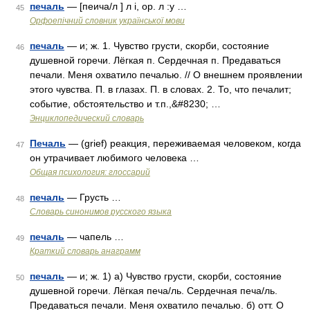
печаль
— [пеича/л ] л і, ор. л :у …
45
Орфоепічний словник української мови
печаль
— и; ж. 1. Чувство грусти, скорби, состояние
46
душевной горечи. Лёгкая п. Сердечная п. Предаваться
печали. Меня охватило печалью. // О внешнем проявлении
этого чувства. П. в глазах. П. в словах. 2. То, что печалит;
событие, обстоятельство и т.п.,&#8230; …
Энциклопедический словарь
Печаль
— (grief) реакция, переживаемая человеком, когда
47
он утрачивает любимого человека …
Общая психология: глоссарий
печаль
— Грусть …
48
Словарь синонимов русского языка
печаль
— чапель …
49
Краткий словарь анаграмм
печаль
— и; ж. 1) а) Чувство грусти, скорби, состояние
50
душевной горечи. Лёгкая печа/ль. Сердечная печа/ль.
Предаваться печали. Меня охватило печалью. б) отт. О